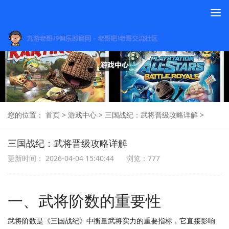
To
na
您的位置：
首页
>
游戏中心
>
三国战纪：武将晋级攻略详解
>
三国战纪：武将晋级攻略详解
更新时间： 2026-04-04 15:40:44
浏览：777
一、武将阶数的重要性
武将阶数是《三国战纪》中衡量武将实力的重要指标，它直接影响