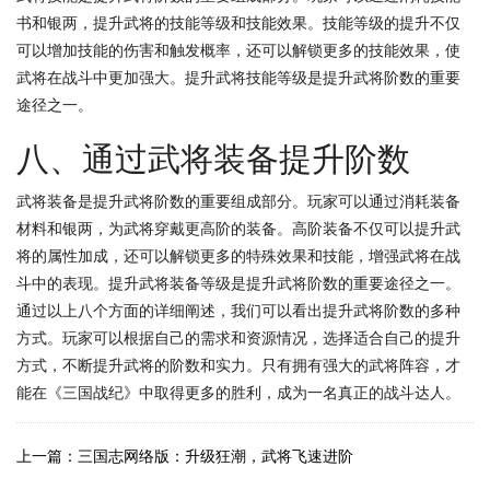
书和银两，提升武将的技能等级和技能效果。技能等级的提升不仅
可以增加技能的伤害和触发概率，还可以解锁更多的技能效果，使
武将在战斗中更加强大。提升武将技能等级是提升武将阶数的重要
途径之一。
八、通过武将装备提升阶数
武将装备是提升武将阶数的重要组成部分。玩家可以通过消耗装备
材料和银两，为武将穿戴更高阶的装备。高阶装备不仅可以提升武
将的属性加成，还可以解锁更多的特殊效果和技能，增强武将在战
斗中的表现。提升武将装备等级是提升武将阶数的重要途径之一。
通过以上八个方面的详细阐述，我们可以看出提升武将阶数的多种
方式。玩家可以根据自己的需求和资源情况，选择适合自己的提升
方式，不断提升武将的阶数和实力。只有拥有强大的武将阵容，才
能在《三国战纪》中取得更多的胜利，成为一名真正的战斗达人。
上一篇：三国志网络版：升级狂潮，武将飞速进阶