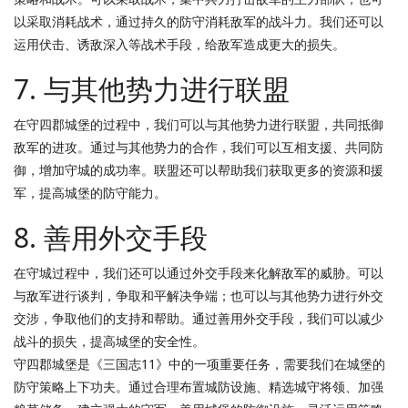
以采取消耗战术，通过持久的防守消耗敌军的战斗力。我们还可以
运用伏击、诱敌深入等战术手段，给敌军造成更大的损失。
7. 与其他势力进行联盟
在守四郡城堡的过程中，我们可以与其他势力进行联盟，共同抵御
敌军的进攻。通过与其他势力的合作，我们可以互相支援、共同防
御，增加守城的成功率。联盟还可以帮助我们获取更多的资源和援
军，提高城堡的防守能力。
8. 善用外交手段
在守城过程中，我们还可以通过外交手段来化解敌军的威胁。可以
与敌军进行谈判，争取和平解决争端；也可以与其他势力进行外交
交涉，争取他们的支持和帮助。通过善用外交手段，我们可以减少
战斗的损失，提高城堡的安全性。
守四郡城堡是《三国志11》中的一项重要任务，需要我们在城堡的
防守策略上下功夫。通过合理布置城防设施、精选城守将领、加强