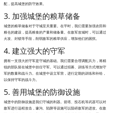
配，提高城堡的防守效果。
3. 加强城堡的粮草储备
城堡的粮草储备对于守城至关重要。在平时，我们需要加强农田和
粮仓的建设，提高粮食的产量和储备量。在敌军攻城时，可以通过
火攻、封锁等手段，削弱敌军的粮草供应，增加他们的困扰。
4. 建立强大的守军
拥有一支强大的守军是守城的基础。我们需要合理调配兵力，将精
锐的部队留在城堡中担任守军。可以通过招募、训练等方式增加守
军的数量和战斗力。在城堡中设立军营，进行定期的训练和补给，
以保持守军的战斗力。
5. 善用城堡的防御设施
城堡中的防御设施是我们守城的利器。箭塔、投石机等武器可以对
敌军进行远程攻击，壕沟、陷阱等设施可以阻碍敌军的进攻。在敌