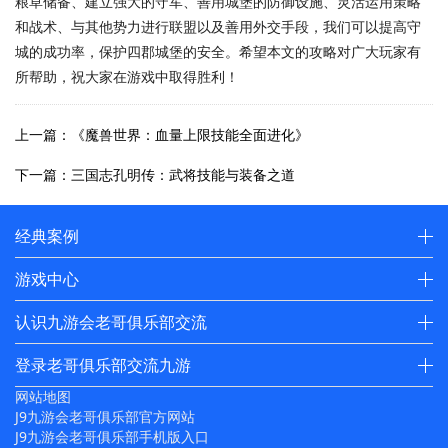
粮草储备、建立强大的守军、善用城堡的防御设施、灵活运用策略
和战术、与其他势力进行联盟以及善用外交手段，我们可以提高守
城的成功率，保护四郡城堡的安全。希望本文的攻略对广大玩家有
所帮助，祝大家在游戏中取得胜利！
上一篇：《魔兽世界：血量上限技能全面进化》
下一篇：三国志孔明传：武将技能与装备之道
经典案例
游戏中心
认识九游会老哥俱乐部交流
登录老哥俱乐部交流九游
网站地图
J9九游会老哥俱乐部官方网站
J9九游会老哥俱乐部手机版入口